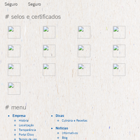
# selos e certificados
# menu
Empresa
Dicas
História
Culinária e Receitas
Localização
Notícias
Transparência
Informativos
Portal Ético
Blog
Termos de uso