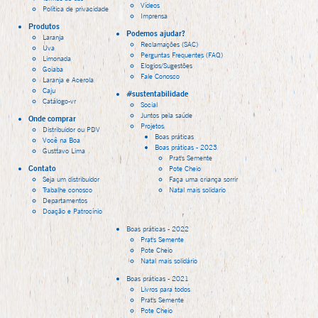
Vídeos
Política de privacidade
Imprensa
Produtos
Podemos ajudar?
Laranja
Reclamações (SAC)
Uva
Perguntas Frequentes (FAQ)
Limonada
Elogios/Sugestões
Goiaba
Fale Conosco
Laranja e Acerola
Caju
#sustentabilidade
Catálogo-vr
Social
Juntos pela saúde
Onde comprar
Projetos
Distribuidor ou PDV
Boas práticas
Você na Boa
Boas práticas - 2023
Gusttavo Lima
Prat's Semente
Contato
Pote Cheio
Seja um distribuidor
Faça uma criança sorrir
Trabalhe conosco
Natal mais solidario
Departamentos
Doação e Patrocínio
Boas práticas - 2022
Prat's Semente
Pote Cheio
Natal mais solidário
Boas práticas - 2021
Livros para todos
Prat's Semente
Pote Cheio