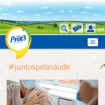
Toggle
navigati
#juntospelasaude