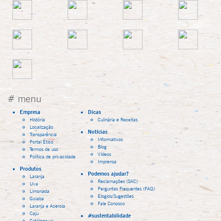
# menu
Empresa
Dicas
História
Culinária e Receitas
Localização
Notícias
Transparência
Informativos
Portal Ético
Blog
Termos de uso
Vídeos
Política de privacidade
Imprensa
Produtos
Podemos ajudar?
Laranja
Reclamações (SAC)
Uva
Perguntas Frequentes (FAQ)
Limonada
Elogios/Sugestões
Goiaba
Fale Conosco
Laranja e Acerola
Caju
#sustentabilidade
Catálogo-vr