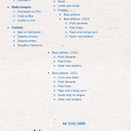
Social
Juntos pela saúde
Onde comprar
Projetos
Distribuidor ou PDV
Boas práticas
Você na Boa
Boas práticas - 2023
Gusttavo Lima
Prat's Semente
Contato
Pote Cheio
Seja um distribuidor
Faça uma criança sorrir
Trabalhe conosco
Natal mais solidario
Departamentos
Doação e Patrocínio
Boas práticas - 2022
Prat's Semente
Pote Cheio
Natal mais solidário
Boas práticas - 2021
Livros para todos
Prat's Semente
Pote Cheio
Faça uma criança sorrir
Ajudar está no sangue
Natal mais solidário
44 3141.5000