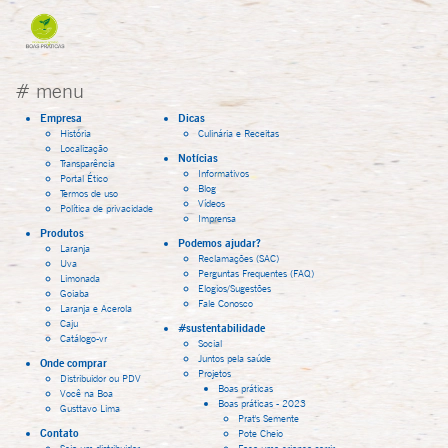
# menu
Empresa
Dicas
História
Culinária e Receitas
Localização
Notícias
Transparência
Informativos
Portal Ético
Blog
Termos de uso
Vídeos
Política de privacidade
Imprensa
Produtos
Podemos ajudar?
Laranja
Reclamações (SAC)
Uva
Perguntas Frequentes (FAQ)
Limonada
Elogios/Sugestões
Goiaba
Fale Conosco
Laranja e Acerola
Caju
#sustentabilidade
Catálogo-vr
Social
Juntos pela saúde
Onde comprar
Projetos
Distribuidor ou PDV
Boas práticas
Você na Boa
Boas práticas - 2023
Gusttavo Lima
Prat's Semente
Contato
Pote Cheio
Seja um distribuidor
Faça uma criança sorrir