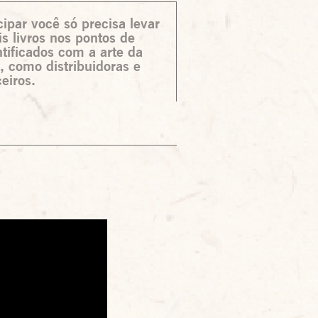
cipar você só precisa levar
 livros nos pontos de
ntificados com a arte da
 como distribuidoras e
ceiros.