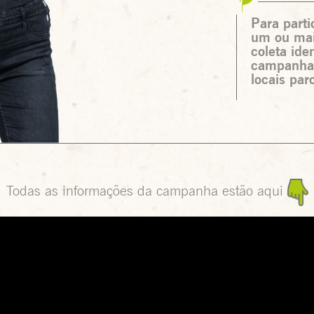
Para parti
um ou mais
coleta ide
campanha,
locais par
Todas as informações da campanha estão aqui