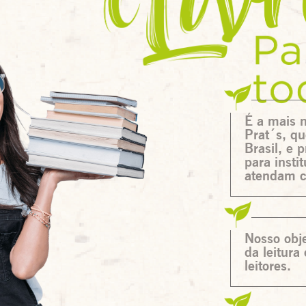
É a mais 
Prat´s, q
Brasil, e 
para insti
atendam c
Nosso obje
da leitura
leitores.