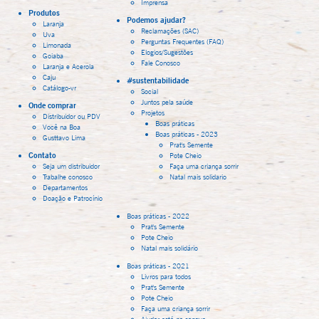
Imprensa
Produtos
Podemos ajudar?
Laranja
Reclamações (SAC)
Uva
Perguntas Frequentes (FAQ)
Limonada
Elogios/Sugestões
Goiaba
Fale Conosco
Laranja e Acerola
Caju
#sustentabilidade
Catálogo-vr
Social
Juntos pela saúde
Onde comprar
Projetos
Distribuidor ou PDV
Boas práticas
Você na Boa
Boas práticas - 2023
Gusttavo Lima
Prat's Semente
Contato
Pote Cheio
Seja um distribuidor
Faça uma criança sorrir
Trabalhe conosco
Natal mais solidario
Departamentos
Doação e Patrocínio
Boas práticas - 2022
Prat's Semente
Pote Cheio
Natal mais solidário
Boas práticas - 2021
Livros para todos
Prat's Semente
Pote Cheio
Faça uma criança sorrir
Ajudar está no sangue