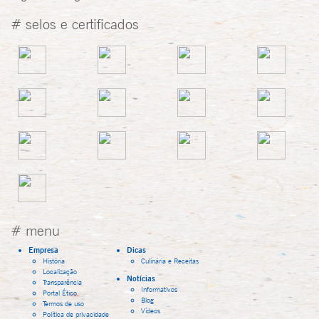
# selos e certificados
# menu
Empresa
Dicas
História
Culinária e Receitas
Localização
Notícias
Transparência
Informativos
Portal Ético
Blog
Termos de uso
Vídeos
Política de privacidade