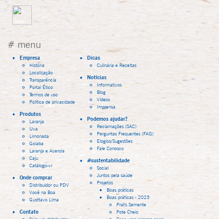
# menu
Empresa
Dicas
História
Culinária e Receitas
Localização
Notícias
Transparência
Informativos
Portal Ético
Blog
Termos de uso
Vídeos
Política de privacidade
Imprensa
Produtos
Podemos ajudar?
Laranja
Reclamações (SAC)
Uva
Perguntas Frequentes (FAQ)
Limonada
Elogios/Sugestões
Goiaba
Fale Conosco
Laranja e Acerola
Caju
#sustentabilidade
Catálogo-vr
Social
Juntos pela saúde
Onde comprar
Projetos
Distribuidor ou PDV
Boas práticas
Você na Boa
Boas práticas - 2023
Gusttavo Lima
Prat's Semente
Contato
Pote Cheio
Seja um distribuidor
Faça uma criança sorrir