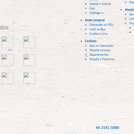
Fal
Laranja e Acerola
Caju
#suste
Catálogo-vr
Soci
Jun
Onde comprar
Pro
Distribuidor ou PDV
ados
Você na Boa
Gusttavo Lima
Contato
Seja um distribuidor
Trabalhe conosco
Departamentos
Doação e Patrocínio
44 3141.5000