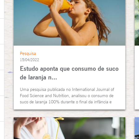
Pesquisa
15/04/2022
Estudo aponta que consumo de suco
de laranja n...
Uma pesquisa publicada no International Journal of
Food Science and Nutrition, analisou o consumo de
suco de laranja 100% durante o final da infância e
início da adolescência...