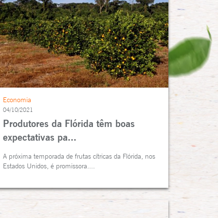
Economia
04/10/2021
Produtores da Flórida têm boas
expectativas pa...
A próxima temporada de frutas cítricas da Flórida, nos
Estados Unidos, é promissora....