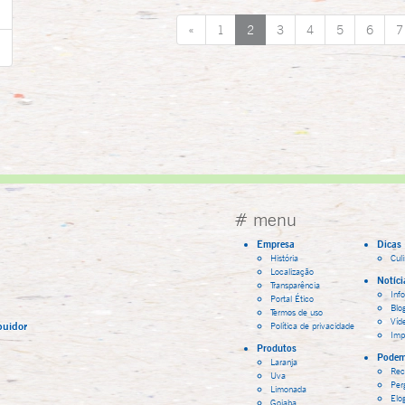
«
1
2
3
4
5
6
7
# menu
Empresa
Dicas
História
Cul
Localização
Notíci
Transparência
Inf
Portal Ético
Blo
Termos de uso
Víd
buidor
Política de privacidade
Imp
Produtos
Podem
Laranja
Rec
Uva
Per
Limonada
Elo
Goiaba