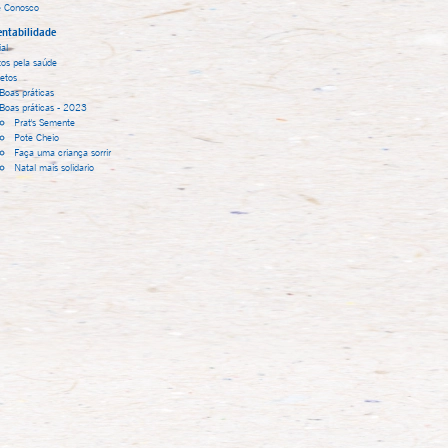
e Conosco
ntabilidade
al
tos pela saúde
jetos
Boas práticas
Boas práticas - 2023
Prat's Semente
Pote Cheio
Faça uma criança sorrir
Natal mais solidario