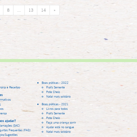
8
...
13
14
»
Boas práticas - 2022
inária e Receitas
Prat's Semente
Pote Cheio
as
Natal mais solidário
ormativos
g
Boas práticas - 2021
eos
Livros para todos
rensa
Prat's Semente
Pote Cheio
os ajudar?
Faça uma criança sorrir
lamações (SAC)
Ajudar está no sangue
guntas Frequentes (FAQ)
Natal mais solidário
gios/Sugestões